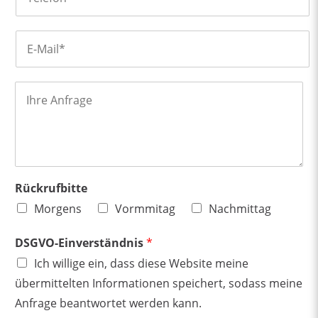
l
e
E
f
-
o
M
n
a
A
i
n
l
f
*
r
a
g
e
Rückrufbitte
Morgens
Vormmitag
Nachmittag
DSGVO-Einverständnis
*
Ich willige ein, dass diese Website meine
übermittelten Informationen speichert, sodass meine
Anfrage beantwortet werden kann.