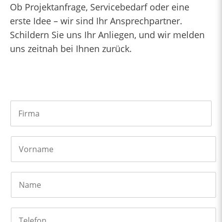
Ob Projektanfrage, Servicebedarf oder eine
erste Idee – wir sind Ihr Ansprechpartner.
Schildern Sie uns Ihr Anliegen, und wir melden
uns zeitnah bei Ihnen zurück.
F
i
r
m
V
a
o
r
n
N
a
a
m
m
e
e
T
e